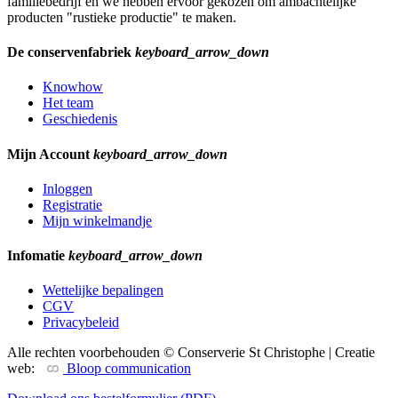
familiebedrijf en we hebben ervoor gekozen om ambachtelijke
producten "rustieke productie" te maken.
De conservenfabriek
keyboard_arrow_down
Knowhow
Het team
Geschiedenis
Mijn Account
keyboard_arrow_down
Inloggen
Registratie
Mijn winkelmandje
Infomatie
keyboard_arrow_down
Wettelijke bepalingen
CGV
Privacybeleid
Alle rechten voorbehouden © Conserverie St Christophe | Creatie
web:
Bloop communication