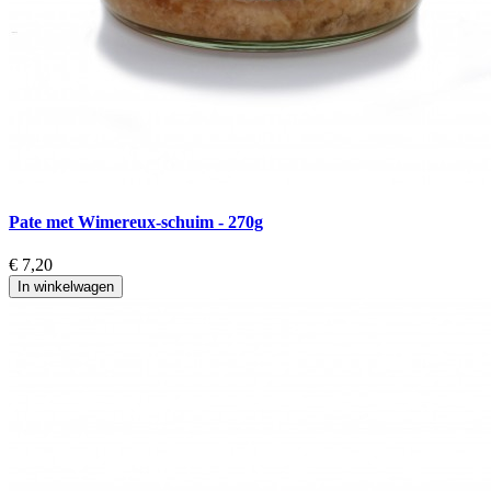
Pate met Wimereux-schuim - 270g
€ 7,20
In winkelwagen