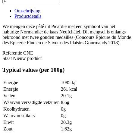
Omschrijving
Productdetails
We mengen deze pâté uit Picardie met een symbool van het
naburige Normandië: de kaas Neufchâtel. Dit mengsel is onlangs
bekroond met twee gouden medailles (Concours Epicure du Monde
des Epicerie Fine en de Saveur des Plaisirs Gourmands 2018).
Referentie
CNE
Staat
Nieuw product
Typical values (per 100g)
Energie
1085 kj
Energie
261 kcal
Vetten
20.1g
Waarvan verzadigde vetzuren
8.6g
Koolhydraten
0g
Waarvan suikers
0g
Eiwit
20.3g
Zout
1.62g