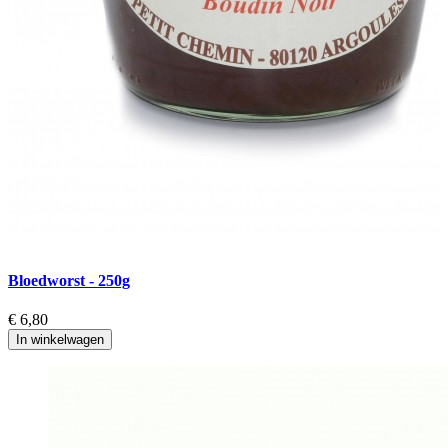
Bloedworst - 250g
C
€ 6,80
€
In winkelwagen