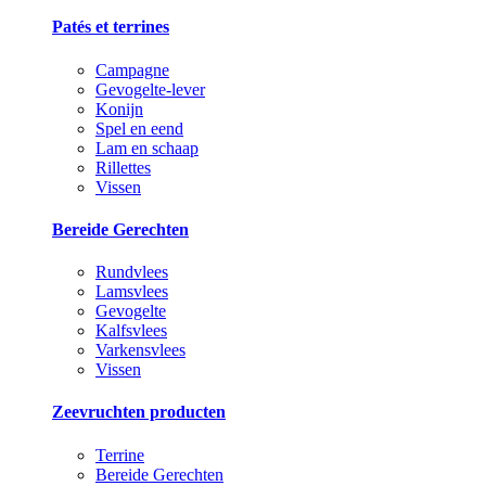
Patés et terrines
Campagne
Gevogelte-lever
Konijn
Spel en eend
Lam en schaap
Rillettes
Vissen
Bereide Gerechten
Rundvlees
Lamsvlees
Gevogelte
Kalfsvlees
Varkensvlees
Vissen
Zeevruchten producten
Terrine
Bereide Gerechten