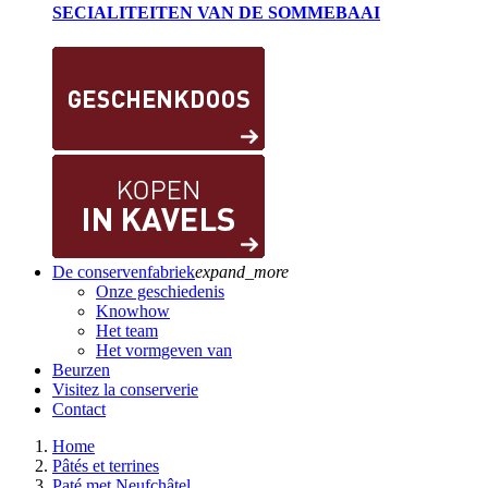
SECIALITEITEN VAN DE SOMMEBAAI
De conservenfabriek
expand_more
Onze geschiedenis
Knowhow
Het team
Het vormgeven van
Beurzen
Visitez la conserverie
Contact
Home
Pâtés et terrines
Paté met Neufchâtel