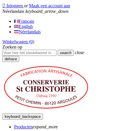

Inloggen
or
Maak een account aan
Néerlandais
keyboard_arrow_down
Français
English
Néerlandais
Winkelwagen
(0)
Zoeken op
close
search
dehaze
keyboard_backspace
Producten
expand_more