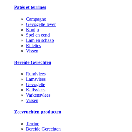
Patés et terrines
Campagne
Gevogelte-lever
Konijn
Spel en eend
Lam en schaap
Rillettes
Vissen
Bereide Gerechten
Rundvlees
Lamsvlees
Gevogelte
Kalfsvlees
Varkensvlees
Vissen
Zeevruchten producten
Terrine
Bereide Gerechten