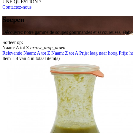
UNE QUESTION ?
Contactez-nous
Soepen
Découvrez notre gamme de soupes gourmandes et savoureuses, élaborée
Sorteer op:
Naam: A tot Z
arrow_drop_down
Relevantie
Naam: A tot Z
Naam: Z tot A
Prijs: laag naar hoog
Prijs: 
Item 1-4 van 4 in totaal item(s)