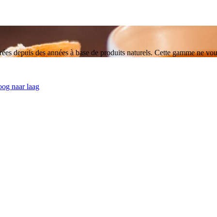
s depuis des années à base de produits naturels. Cette gamme ne vous l
hoog naar laag