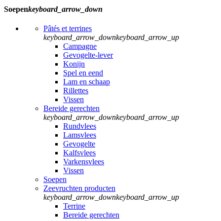
Soepen
keyboard_arrow_down
Pâtés et terrines
keyboard_arrow_down
keyboard_arrow_up
Campagne
Gevogelte-lever
Konijn
Spel en eend
Lam en schaap
Rillettes
Vissen
Bereide gerechten
keyboard_arrow_down
keyboard_arrow_up
Rundvlees
Lamsvlees
Gevogelte
Kalfsvlees
Varkensvlees
Vissen
Soepen
Zeevruchten producten
keyboard_arrow_down
keyboard_arrow_up
Terrine
Bereide gerechten