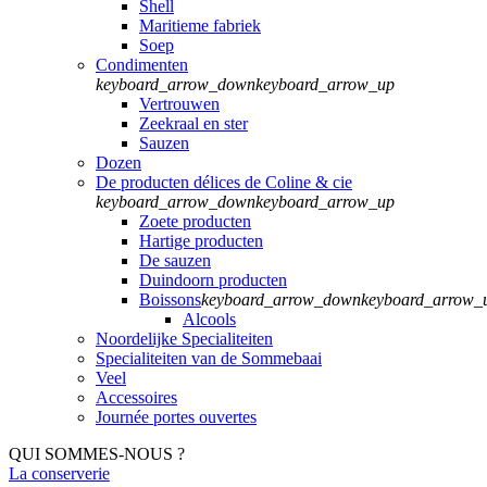
Shell
Maritieme fabriek
Soep
Condimenten
keyboard_arrow_down
keyboard_arrow_up
Vertrouwen
Zeekraal en ster
Sauzen
Dozen
De producten délices de Coline & cie
keyboard_arrow_down
keyboard_arrow_up
Zoete producten
Hartige producten
De sauzen
Duindoorn producten
Boissons
keyboard_arrow_down
keyboard_arrow_
Alcools
Noordelijke Specialiteiten
Specialiteiten van de Sommebaai
Veel
Accessoires
Journée portes ouvertes
QUI SOMMES-NOUS ?
La conserverie