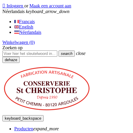

Inloggen
or
Maak een account aan
Néerlandais
keyboard_arrow_down
Français
English
Néerlandais
Winkelwagen
(0)
Zoeken op
close
search
dehaze
keyboard_backspace
Producten
expand_more