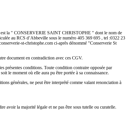
mercial est la " CONSERVERIE SAINT CHRISTOPHE " dont le nom de
lée au RCS d’Abbeville sous le numéro 405 369 695 , tel :0322 23
 : conserverie-st-christophe.com ci-après dénommé "Conserverie St
autre document en contradiction avec ces CGV.
 présentes conditions. Toute condition contraire opposée par
t le moment où elle aura pu être portée à sa connaissance.
 générales, ne peut être interprété comme valant renonciation à
re avoir la majorité légale et ne pas être sous tutelle ou curatelle.