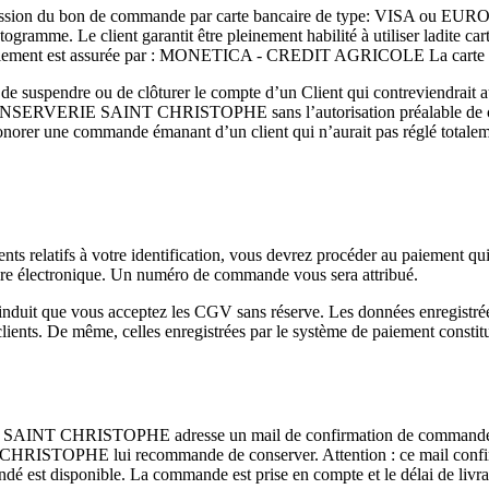
’émission du bon de commande par carte bancaire de type: VISA ou E
togramme. Le client garantit être pleinement habilité à utiliser ladite ca
 paiement est assurée par : MONETICA - CREDIT AGRICOLE La carte du 
endre ou de clôturer le compte d’un Client qui contreviendrait aux
de la CONSERVERIE SAINT CHRISTOPHE sans l’autorisation préalab
honorer une commande émanant d’un client qui n’aurait pas réglé totale
nts relatifs à votre identification, vous devrez procéder au paiement qu
aire électronique. Un numéro de commande vous sera attribué.
ande, induit que vous acceptez les CGV sans réserve. Les données en
lients. De même, celles enregistrées par le système de paiement constitu
AINT CHRISTOPHE adresse un mail de confirmation de commande au cli
STOPHE lui recommande de conserver. Attention : ce mail confirme 
sponible. La commande est prise en compte et le délai de livraiso