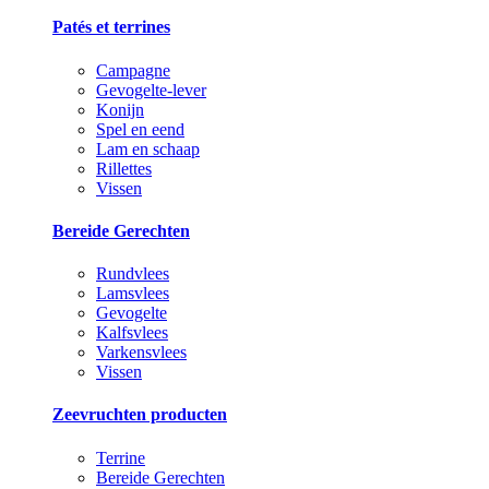
Patés et terrines
Campagne
Gevogelte-lever
Konijn
Spel en eend
Lam en schaap
Rillettes
Vissen
Bereide Gerechten
Rundvlees
Lamsvlees
Gevogelte
Kalfsvlees
Varkensvlees
Vissen
Zeevruchten producten
Terrine
Bereide Gerechten