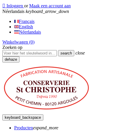

Inloggen
or
Maak een account aan
Néerlandais
keyboard_arrow_down
Français
English
Néerlandais
Winkelwagen
(0)
Zoeken op
close
search
dehaze
keyboard_backspace
Producten
expand_more