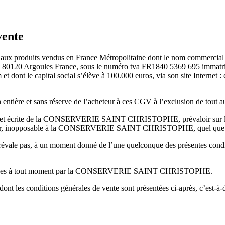
vente
uent aux produits vendus en France Métropolitaine dont le nom com
120 Argoules France, sous le numéro tva FR1840 5369 695 immatricu
t dont le capital social s’élève à 100.000 euros, via son site Internet
entière et sans réserve de l’acheteur à ces CGV à l’exclusion de tout 
lle et écrite de la CONSERVERIE SAINT CHRISTOPHE, prévaloir sur les
endeur, inopposable à la CONSERVERIE SAINT CHRISTOPHE, quel que soi
as, à un moment donné de l’une quelconque des présentes conditions
modifiées à tout moment par la CONSERVERIE SAINT CHRISTOPHE.
dont les conditions générales de vente sont présentées ci-après, c’est-à-di