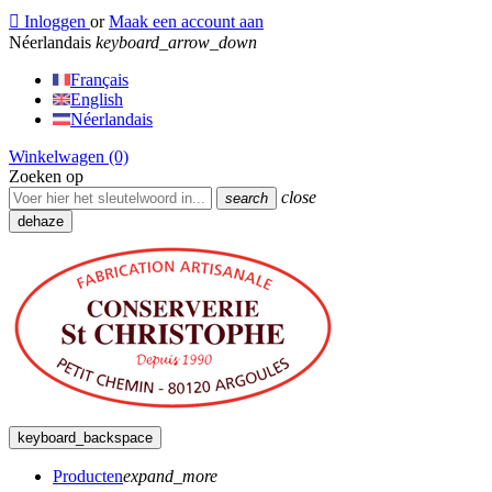

Inloggen
or
Maak een account aan
Néerlandais
keyboard_arrow_down
Français
English
Néerlandais
Winkelwagen
(0)
Zoeken op
close
search
dehaze
keyboard_backspace
Producten
expand_more