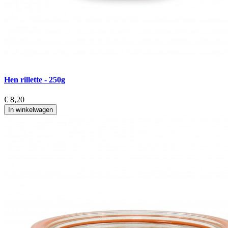
Hen rillette - 250g
€ 8,20
In winkelwagen