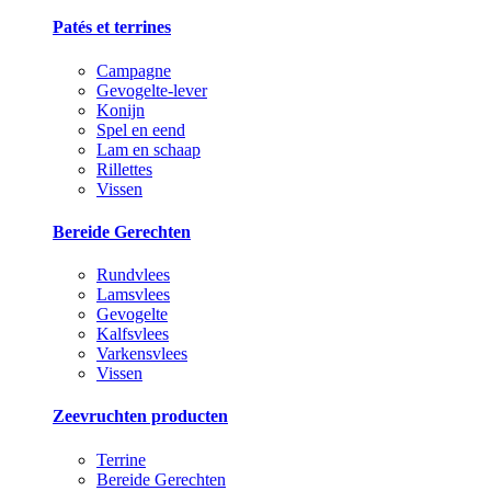
Patés et terrines
Campagne
Gevogelte-lever
Konijn
Spel en eend
Lam en schaap
Rillettes
Vissen
Bereide Gerechten
Rundvlees
Lamsvlees
Gevogelte
Kalfsvlees
Varkensvlees
Vissen
Zeevruchten producten
Terrine
Bereide Gerechten