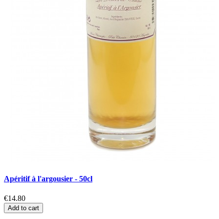
Apéritif à l'argousier - 50cl
C
€14.80
€
Add to cart