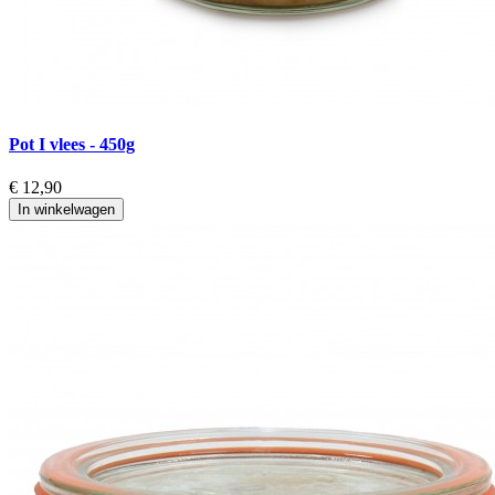
Pot I vlees - 450g
€ 12,90
In winkelwagen