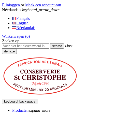

Inloggen
or
Maak een account aan
Néerlandais
keyboard_arrow_down
Français
English
Néerlandais
Winkelwagen
(0)
Zoeken op
close
search
dehaze
keyboard_backspace
Producten
expand_more