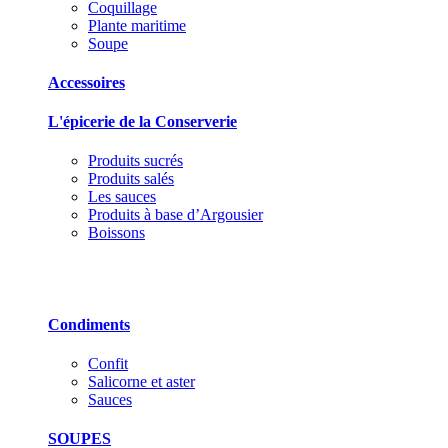
Coquillage
Plante maritime
Soupe
Accessoires
L'épicerie de la Conserverie
Produits sucrés
Produits salés
Les sauces
Produits à base d’Argousier
Boissons
Condiments
Confit
Salicorne et aster
Sauces
SOUPES