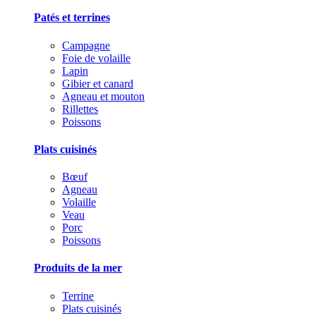
Patés et terrines
Campagne
Foie de volaille
Lapin
Gibier et canard
Agneau et mouton
Rillettes
Poissons
Plats cuisinés
Bœuf
Agneau
Volaille
Veau
Porc
Poissons
Produits de la mer
Terrine
Plats cuisinés