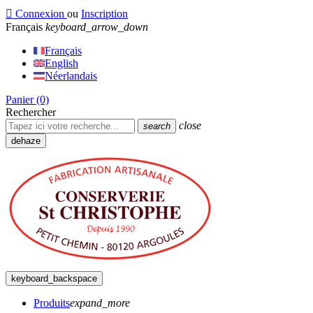

Connexion
ou
Inscription
Français
keyboard_arrow_down
Français
English
Néerlandais
Panier
(0)
Rechercher
close
search
dehaze
keyboard_backspace
Produits
expand_more