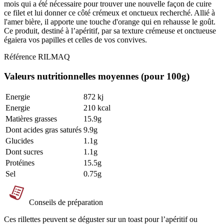
mois qui a été nécessaire pour trouver une nouvelle façon de cuire
ce filet et lui donner ce côté crémeux et onctueux recherché. Allié à
l'amer bière,
il apporte une touche d'orange qui en rehausse le goût
.
Ce produit, destiné à l’apéritif, par sa texture crémeuse et onctueuse
égaiera vos papilles et celles de vos convives.
Référence
RILMAQ
Valeurs nutritionnelles moyennes (pour 100g)
Energie
872 kj
Energie
210 kcal
Matières grasses
15.9g
Dont acides gras saturés
9.9g
Glucides
1.1g
Dont sucres
1.1g
Protéines
15.5g
Sel
0.75g
Conseils de préparation
Ces rillettes peuvent se déguster sur un toast pour l’apéritif ou